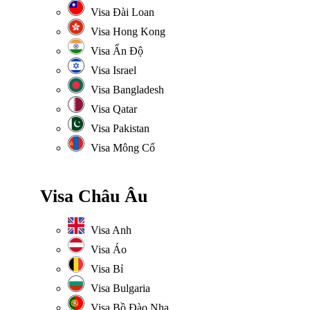
Visa Đài Loan
Visa Hong Kong
Visa Ấn Độ
Visa Israel
Visa Bangladesh
Visa Qatar
Visa Pakistan
Visa Mông Cổ
Visa Châu Âu
Visa Anh
Visa Áo
Visa Bỉ
Visa Bulgaria
Visa Bồ Đào Nha