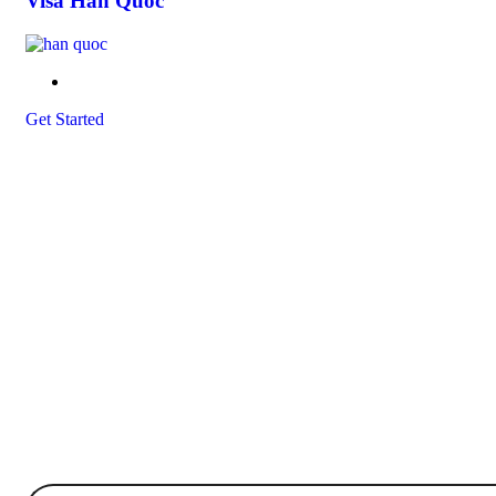
Visa Hàn Quốc
Get Started
Subscribe To Immigway For All the
offers