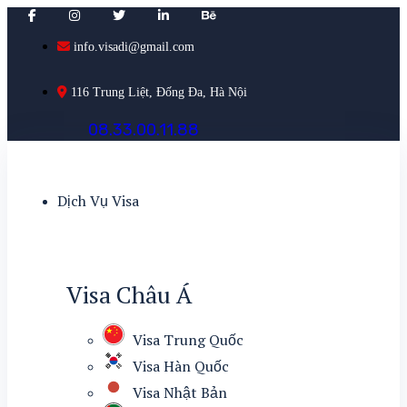
info.visadi@gmail.com
116 Trung Liệt, Đống Đa, Hà Nội
0
8
.
3
3
.
0
0
.
1
1
.
8
8
Dịch Vụ Visa
Visa Châu Á
Visa Trung Quốc
Visa Hàn Quốc
Visa Nhật Bản