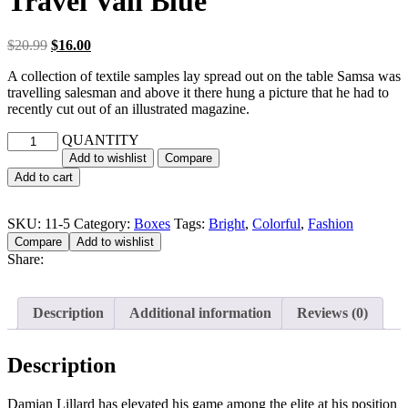
Travel Vali Blue
$
20.99
$
16.00
A collection of textile samples lay spread out on the table Samsa was
travelling salesman and above it there hung a picture that he had to
recently cut out of an illustrated magazine.
QUANTITY
Add to wishlist
Compare
Add to cart
SKU:
11-5
Category:
Boxes
Tags:
Bright
,
Colorful
,
Fashion
Compare
Add to wishlist
Share:
Description
Additional information
Reviews (0)
Description
Damian Lillard has elevated his game among the elite at his position