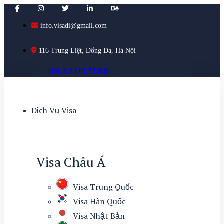
info.visadi@gmail.com
116 Trung Liệt, Đống Đa, Hà Nội
0
8
.
3
3
.
0
0
.
1
1
.
8
8
Dịch Vụ Visa
Visa Châu Á
Visa Trung Quốc
Visa Hàn Quốc
Visa Nhật Bản