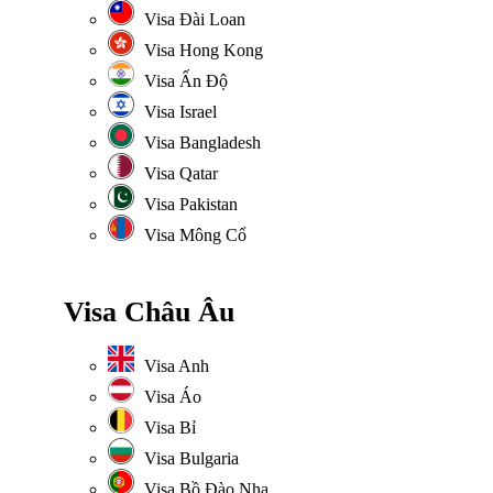
Visa Đài Loan
Visa Hong Kong
Visa Ấn Độ
Visa Israel
Visa Bangladesh
Visa Qatar
Visa Pakistan
Visa Mông Cổ
Visa Châu Âu
Visa Anh
Visa Áo
Visa Bỉ
Visa Bulgaria
Visa Bồ Đào Nha