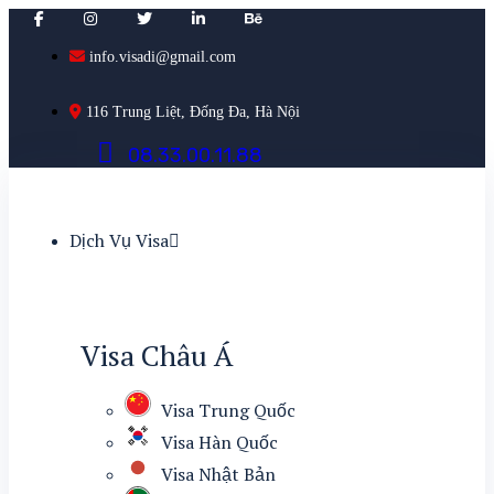
info.visadi@gmail.com
116 Trung Liệt, Đống Đa, Hà Nội
0
8
.
3
3
.
0
0
.
1
1
.
8
8
Dịch Vụ Visa
Visa Châu Á
Visa Trung Quốc
Visa Hàn Quốc
Visa Nhật Bản