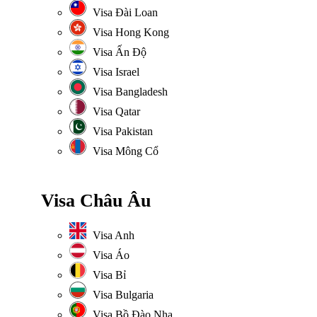
Visa Đài Loan
Visa Hong Kong
Visa Ấn Độ
Visa Israel
Visa Bangladesh
Visa Qatar
Visa Pakistan
Visa Mông Cổ
Visa Châu Âu
Visa Anh
Visa Áo
Visa Bỉ
Visa Bulgaria
Visa Bồ Đào Nha