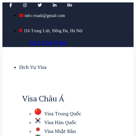
info.visadi@gmail.com
116 Trung Liệt, Đống Đa, Hà Nội
0
8
.
3
3
.
0
0
.
1
1
.
8
8
Dịch Vụ Visa
Visa Châu Á
Visa Trung Quốc
Visa Hàn Quốc
Visa Nhật Bản